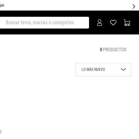
gar.
ar tenis, marcas o categorías
0
PRODUCTOS
LO MÁS NUEVO
Lo más nuevo
Rebajas
Precio mayor a
menor
Precio menor a
mayor
s