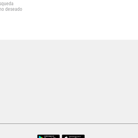
úsqueda
ino deseado