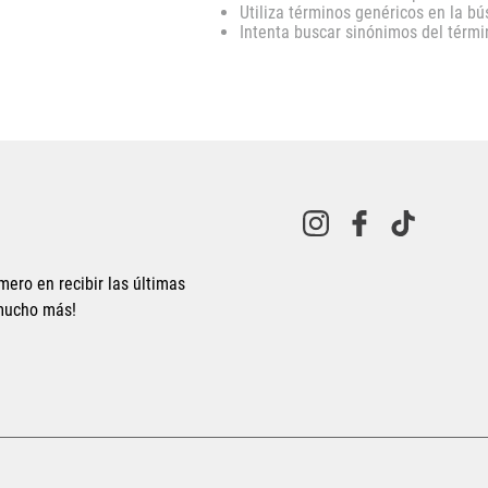
Utiliza términos genéricos en la b
10
.
CAMPUS
Intenta buscar sinónimos del térm
mero en recibir las últimas
 mucho más!