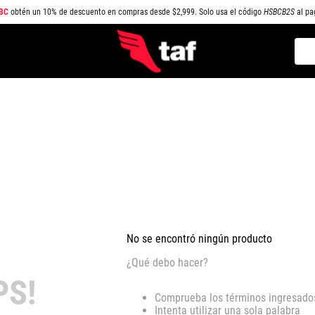
BC
obtén un 10% de descuento en compras desde $2,999. Solo usa el código
HSBCB2S
al pa
Busc
TÉRMINOS MÁS BUSCADOS
1
.
NEW BALANCE
2
.
SAMBA
3
.
AIR FORCE 1
4
.
JORDAN
5
.
SPEEDCAT
6
.
SPEZIAL
No se encontró ningún producto
7
.
JORDAN 1
¿Qué debo hacer?
8
.
AIR MAX
PS!
Comprueba los términos ingresado
9
.
PUMA SPEEDCAT
Intenta utilizar una sola palabra