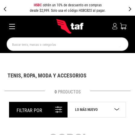
HSBC
obtén un 10% de descuento en compras
desde $2,999. Solo usa el código
HSBCB2S
al pagar.
Buscar tenis, marcas o categorías
TÉRMINOS MÁS BUSCADOS
NEW BALANCE
SAMBA
AIR FORCE 1
JORDAN
TENIS, ROPA, MODA Y ACCESORIOS
SPEEDCAT
JORDAN 1
SPEZIAL
AIR MAX
PUMA SPEEDCAT
CAMPUS
0
PRODUCTOS
LO MÁS NUEVO
FILTRAR POR