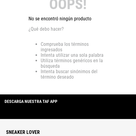
OOPS!
No se encontró ningún producto
¿Qué debo hacer?
Comprueba los términos
ingresados
Intenta utilizar una sola palabra
Utiliza términos genéricos en la
búsqueda
Intenta buscar sinónimos del
término deseado
DESCARGA NUESTRA TAF APP
SNEAKER LOVER