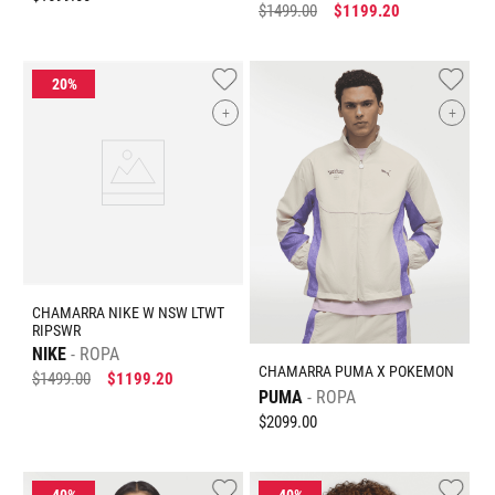
$
1499
.
00
$
1199
.
20
+
+
CHAMARRA NIKE W NSW LTWT
RIPSWR
NIKE
ROPA
CHAMARRA PUMA X POKEMON
$
1499
.
00
$
1199
.
20
PUMA
ROPA
$
2099
.
00