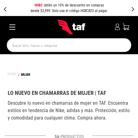
HSBC
obtén un 10% de descuento en compras
desde $2,999. Solo usa el código
HSBCB2S
al pagar.
Buscar tenis, marcas o categorías
TÉRMINOS MÁS BUSCADOS
NEW BALANCE
SAMBA
AIR FORCE 1
JORDAN
MUJER
SPEEDCAT
SPEZIAL
JORDAN 1
PUMA SPEEDCAT
CAMPUS
AIR MAX
LO NUEVO EN CHAMARRAS DE MUJER | TAF
Descubre lo nuevo en chamarras de mujer en TAF. Encuentra
estilos en tendencia de Nike, adidas y más. Protección, estilo
y comodidad para cualquier clima. Compra ahora.
56
PRODUCTOS