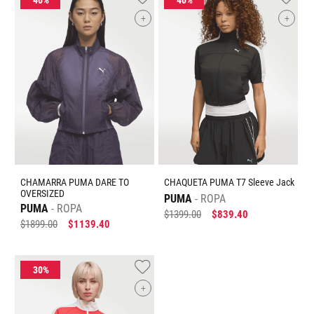
+
+
CHAMARRA PUMA DARE TO
CHAQUETA PUMA T7 Sleeve Jack
OVERSIZED
PUMA
ROPA
PUMA
ROPA
$
1399
.
00
$
839
.
40
$
1899
.
00
$
1139
.
40
+