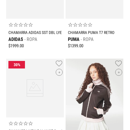
☆
☆
☆
☆
☆
☆
☆
☆
☆
☆
CHAMARRA ADIDAS SST DBL LYE
CHAMARRA PUMA T7 RETRO
ADIDAS
ROPA
PUMA
ROPA
$
1999
.
00
$
1399
.
00
+
+
☆
☆
☆
☆
☆