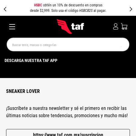
HSBC
obtén un 10% de descuento en compras
desde $2,999. Solo usa el código
HSBCB2S
al pagar.
Buscar tenis, marcas o categorías
TÉRMINOS MÁS BUSCADOS
DESCARGA NUESTRA TAF APP
NEW BALANCE
SAMBA
AIR FORCE 1
JORDAN
SPEEDCAT
SPEZIAL
JORDAN 1
PUMA SPEEDCAT
CAMPUS
AIR MAX
SNEAKER LOVER
¡Suscríbete a nuestra newsletter y sé el primero en recibir las
últimas noticias sobre tendencias, promociones y mucho más!
https://www.taf.com.mx/suscripcion