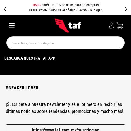
HSBC
obtén un 10% de descuento en compras
desde $2,999. Solo usa el código
HSBCB2S
al pagar.
Buscar tenis, marcas o categorías
TÉRMINOS MÁS BUSCADOS
DESCARGA NUESTRA TAF APP
NEW BALANCE
SAMBA
AIR FORCE 1
JORDAN
SPEEDCAT
JORDAN 1
SPEZIAL
AIR MAX
PUMA SPEEDCAT
CAMPUS
SNEAKER LOVER
¡Suscríbete a nuestra newsletter y sé el primero en recibir las
últimas noticias sobre tendencias, promociones y mucho más!
https://www.taf.com.mx/suscripcion