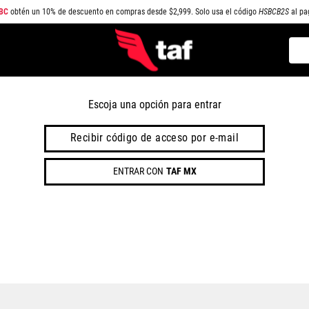
BC
obtén un 10% de descuento en compras desde $2,999. Solo usa el código
HSBCB2S
al pa
Busc
TÉRMINOS MÁS BUSCADOS
1
.
NEW BALANCE
Escoja una opción para entrar
2
.
SAMBA
Recibir código de acceso por e-mail
3
.
AIR FORCE 1
ENTRAR CON
TAF MX
4
.
JORDAN
5
.
SPEEDCAT
6
.
SPEZIAL
7
.
JORDAN 1
8
.
AIR MAX
9
.
PUMA SPEEDCAT