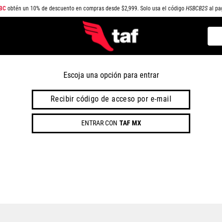
BC
obtén un 10% de descuento en compras desde $2,999. Solo usa el código
HSBCB2S
al pa
Busc
TÉRMINOS MÁS BUSCADOS
1
.
NEW BALANCE
Escoja una opción para entrar
2
.
SAMBA
Recibir código de acceso por e-mail
3
.
AIR FORCE 1
ENTRAR CON
TAF MX
4
.
JORDAN
5
.
SPEEDCAT
6
.
SPEZIAL
7
.
JORDAN 1
8
.
AIR MAX
9
.
PUMA SPEEDCAT