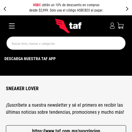
HSBC
obtén un 10% de descuento en compras
desde $2,999. Solo usa el código
HSBCB2S
al pagar.
Buscar tenis, marcas o categorías
TÉRMINOS MÁS BUSCADOS
DESCARGA NUESTRA TAF APP
NEW BALANCE
SAMBA
AIR FORCE 1
JORDAN
SPEEDCAT
SPEZIAL
JORDAN 1
AIR MAX
PUMA SPEEDCAT
CAMPUS
SNEAKER LOVER
¡Suscríbete a nuestra newsletter y sé el primero en recibir las
últimas noticias sobre tendencias, promociones y mucho más!
https://www.taf.com.mx/suscripcion