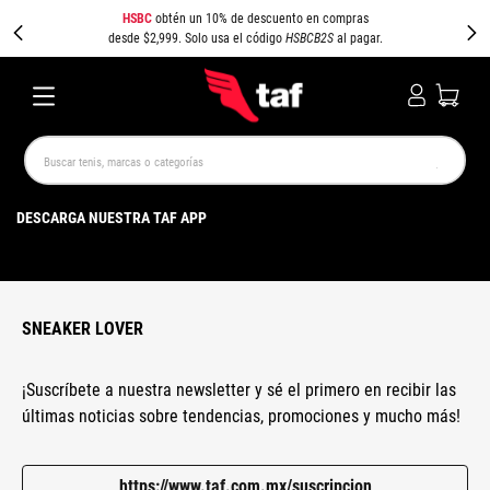
HSBC
obtén un 10% de descuento en compras
desde $2,999. Solo usa el código
HSBCB2S
al pagar.
Buscar tenis, marcas o categorías
TÉRMINOS MÁS BUSCADOS
DESCARGA NUESTRA TAF APP
NEW BALANCE
SAMBA
AIR FORCE 1
JORDAN
SPEEDCAT
JORDAN 1
SPEZIAL
AIR MAX
PUMA SPEEDCAT
CAMPUS
SNEAKER LOVER
¡Suscríbete a nuestra newsletter y sé el primero en recibir las
últimas noticias sobre tendencias, promociones y mucho más!
https://www.taf.com.mx/suscripcion