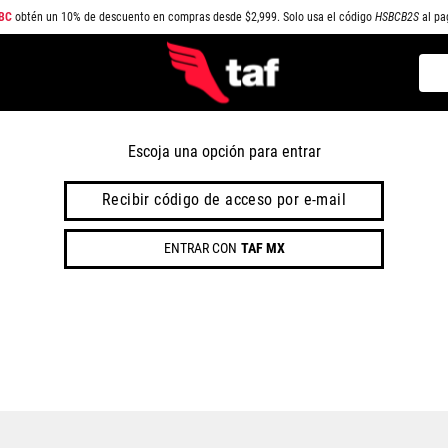
BC
obtén un 10% de descuento en compras desde $2,999. Solo usa el código
HSBCB2S
al pa
Busc
TÉRMINOS MÁS BUSCADOS
1
.
NEW BALANCE
Escoja una opción para entrar
2
.
SAMBA
Recibir código de acceso por e-mail
3
.
AIR FORCE 1
ENTRAR CON
TAF MX
4
.
JORDAN
5
.
SPEEDCAT
6
.
SPEZIAL
7
.
JORDAN 1
8
.
PUMA SPEEDCAT
9
.
CAMPUS