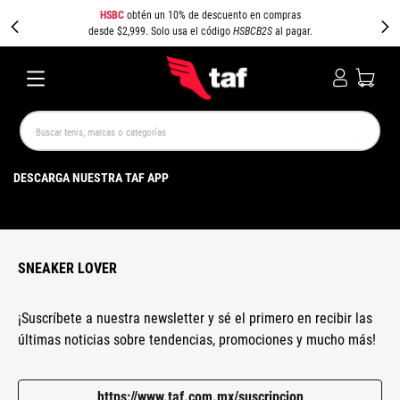
HSBC
obtén un 10% de descuento en compras
desde $2,999. Solo usa el código
HSBCB2S
al pagar.
Buscar tenis, marcas o categorías
TÉRMINOS MÁS BUSCADOS
DESCARGA NUESTRA TAF APP
NEW BALANCE
SAMBA
AIR FORCE 1
JORDAN
SPEEDCAT
SPEZIAL
JORDAN 1
PUMA SPEEDCAT
CAMPUS
AIR MAX
SNEAKER LOVER
¡Suscríbete a nuestra newsletter y sé el primero en recibir las
últimas noticias sobre tendencias, promociones y mucho más!
https://www.taf.com.mx/suscripcion