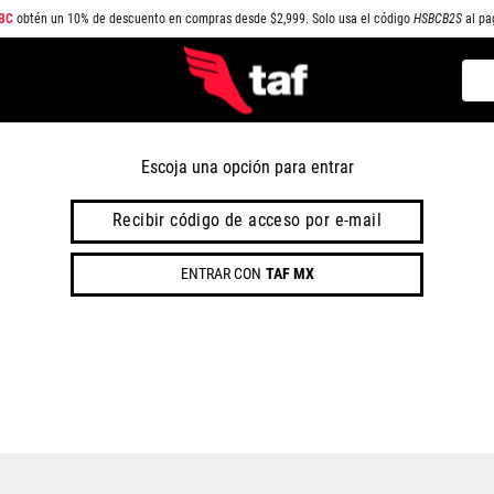
BC
obtén un 10% de descuento en compras desde $2,999. Solo usa el código
HSBCB2S
al pa
Busc
TÉRMINOS MÁS BUSCADOS
1
.
NEW BALANCE
Escoja una opción para entrar
2
.
SAMBA
Recibir código de acceso por e-mail
3
.
AIR FORCE 1
ENTRAR CON
TAF MX
4
.
JORDAN
5
.
SPEEDCAT
6
.
SPEZIAL
7
.
JORDAN 1
8
.
PUMA SPEEDCAT
9
.
CAMPUS