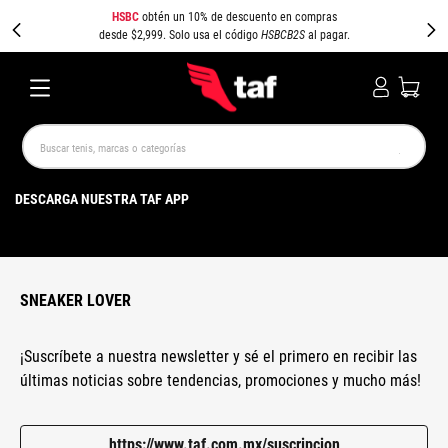
HSBC
obtén un 10% de descuento en compras
desde $2,999. Solo usa el código
HSBCB2S
al pagar.
Buscar tenis, marcas o categorías
TÉRMINOS MÁS BUSCADOS
DESCARGA NUESTRA TAF APP
NEW BALANCE
SAMBA
AIR FORCE 1
JORDAN
SPEEDCAT
SPEZIAL
JORDAN 1
PUMA SPEEDCAT
CAMPUS
AIR MAX
SNEAKER LOVER
¡Suscríbete a nuestra newsletter y sé el primero en recibir las
últimas noticias sobre tendencias, promociones y mucho más!
https://www.taf.com.mx/suscripcion