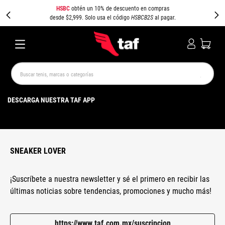
HSBC
obtén un 10% de descuento en compras
desde $2,999. Solo usa el código
HSBCB2S
al pagar.
Buscar tenis, marcas o categorías
TÉRMINOS MÁS BUSCADOS
DESCARGA NUESTRA TAF APP
NEW BALANCE
SAMBA
AIR FORCE 1
JORDAN
SPEEDCAT
JORDAN 1
SPEZIAL
PUMA SPEEDCAT
CAMPUS
AIR MAX
SNEAKER LOVER
¡Suscríbete a nuestra newsletter y sé el primero en recibir las
últimas noticias sobre tendencias, promociones y mucho más!
https://www.taf.com.mx/suscripcion