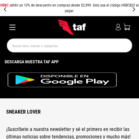
HSBC
obtén un 10% de descuento en compras desde $2,999. Solo usa el código
HSBCB2S
al
pagar.
Buscar tenis, marcas o categorías
TÉRMINOS MÁS BUSCADOS
DESCARGA NUESTRA TAF APP
NEW BALANCE
SAMBA
AIR FORCE 1
JORDAN
SPEEDCAT
SPEZIAL
JORDAN 1
AIR MAX
PUMA SPEEDCAT
CAMPUS
SNEAKER LOVER
¡Suscríbete a nuestra newsletter y sé el primero en recibir las
últimas noticias sobre tendencias, promociones y mucho más!