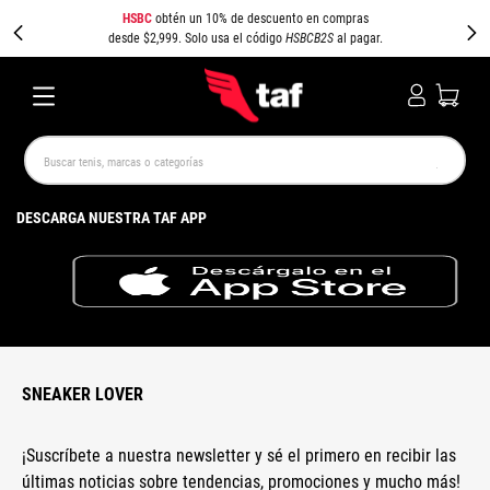
HSBC
obtén un 10% de descuento en compras
desde $2,999. Solo usa el código
HSBCB2S
al pagar.
Buscar tenis, marcas o categorías
TÉRMINOS MÁS BUSCADOS
DESCARGA NUESTRA TAF APP
NEW BALANCE
SAMBA
AIR FORCE 1
JORDAN
SPEEDCAT
JORDAN 1
SPEZIAL
AIR MAX
PUMA SPEEDCAT
CAMPUS
SNEAKER LOVER
¡Suscríbete a nuestra newsletter y sé el primero en recibir las
últimas noticias sobre tendencias, promociones y mucho más!