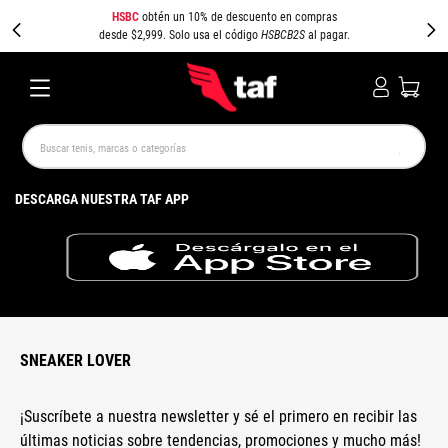
HSBC
obtén un 10% de descuento en compras
desde $2,999. Solo usa el código
HSBCB2S
al pagar.
Buscar tenis, marcas o categorías
TÉRMINOS MÁS BUSCADOS
DESCARGA NUESTRA TAF APP
NEW BALANCE
SAMBA
AIR FORCE 1
JORDAN
SPEEDCAT
SPEZIAL
JORDAN 1
PUMA SPEEDCAT
CAMPUS
AIR MAX
SNEAKER LOVER
¡Suscríbete a nuestra newsletter y sé el primero en recibir las
últimas noticias sobre tendencias, promociones y mucho más!