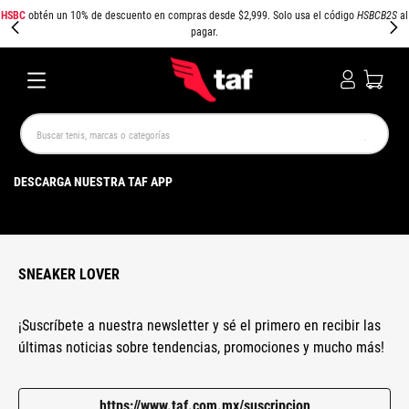
HSBC
obtén un 10% de descuento en compras desde $2,999. Solo usa el código
HSBCB2S
al
pagar.
Buscar tenis, marcas o categorías
TÉRMINOS MÁS BUSCADOS
DESCARGA NUESTRA TAF APP
NEW BALANCE
SAMBA
AIR FORCE 1
JORDAN
SPEEDCAT
SPEZIAL
JORDAN 1
AIR MAX
PUMA SPEEDCAT
CAMPUS
SNEAKER LOVER
¡Suscríbete a nuestra newsletter y sé el primero en recibir las
últimas noticias sobre tendencias, promociones y mucho más!
https://www.taf.com.mx/suscripcion