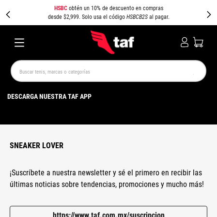
HSBC
obtén un 10% de descuento en compras
desde $2,999. Solo usa el código
HSBCB2S
al pagar.
Buscar tenis, marcas o categorías
TÉRMINOS MÁS BUSCADOS
DESCARGA NUESTRA TAF APP
NEW BALANCE
SAMBA
AIR FORCE 1
JORDAN
SPEEDCAT
JORDAN 1
CAMPUS
SPEZIAL
PUMA SPEEDCAT
AIR MAX
SNEAKER LOVER
¡Suscríbete a nuestra newsletter y sé el primero en recibir las
últimas noticias sobre tendencias, promociones y mucho más!
https://www.taf.com.mx/suscripcion