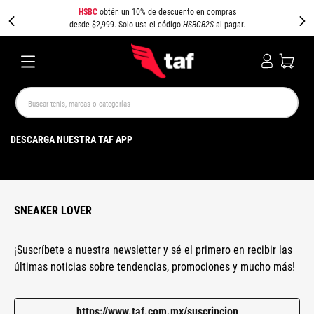
HSBC
obtén un 10% de descuento en compras
desde $2,999. Solo usa el código
HSBCB2S
al pagar.
Buscar tenis, marcas o categorías
TÉRMINOS MÁS BUSCADOS
DESCARGA NUESTRA TAF APP
NEW BALANCE
SAMBA
AIR FORCE 1
JORDAN
SPEEDCAT
SPEZIAL
JORDAN 1
PUMA SPEEDCAT
CAMPUS
AIR MAX
SNEAKER LOVER
¡Suscríbete a nuestra newsletter y sé el primero en recibir las
últimas noticias sobre tendencias, promociones y mucho más!
https://www.taf.com.mx/suscripcion