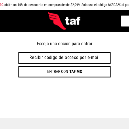
BC
obtén un 10% de descuento en compras desde $2,999. Solo usa el código
HSBCB2S
al pa
Busc
TÉRMINOS MÁS BUSCADOS
1
.
NEW BALANCE
Escoja una opción para entrar
2
.
SAMBA
Recibir código de acceso por e-mail
3
.
AIR FORCE 1
ENTRAR CON
TAF MX
4
.
JORDAN
5
.
SPEEDCAT
6
.
JORDAN 1
7
.
SPEZIAL
8
.
AIR MAX
9
.
PUMA SPEEDCAT