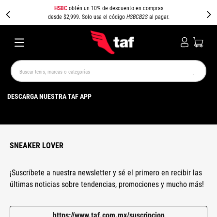
HSBC
obtén un 10% de descuento en compras
desde $2,999. Solo usa el código
HSBCB2S
al pagar.
Buscar tenis, marcas o categorías
TÉRMINOS MÁS BUSCADOS
DESCARGA NUESTRA TAF APP
NEW BALANCE
SAMBA
AIR FORCE 1
JORDAN
SPEEDCAT
SPEZIAL
JORDAN 1
PUMA SPEEDCAT
CAMPUS
AIR MAX
SNEAKER LOVER
¡Suscríbete a nuestra newsletter y sé el primero en recibir las
últimas noticias sobre tendencias, promociones y mucho más!
https://www.taf.com.mx/suscripcion