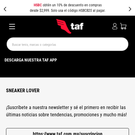
HSBC
obtén un 10% de descuento en compras
desde $2,999. Solo usa el código
HSBCB2S
al pagar.
Buscar tenis, marcas o categorías
TÉRMINOS MÁS BUSCADOS
DESCARGA NUESTRA TAF APP
NEW BALANCE
SAMBA
AIR FORCE 1
JORDAN
SPEEDCAT
JORDAN 1
SPEZIAL
PUMA SPEEDCAT
CAMPUS
AIR MAX
SNEAKER LOVER
¡Suscríbete a nuestra newsletter y sé el primero en recibir las
últimas noticias sobre tendencias, promociones y mucho más!
https://www.taf.com.mx/suscripcion