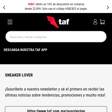
HSBC
obtén un 10% de descuento en compras
desde $2,999. Solo usa el código
HSBCB2S
al pagar.
Buscar tenis, marcas o categorías
TÉRMINOS MÁS BUSCADOS
DESCARGA NUESTRA TAF APP
NEW BALANCE
SAMBA
AIR FORCE 1
JORDAN
SPEEDCAT
SPEZIAL
JORDAN 1
PUMA SPEEDCAT
CAMPUS
AIR MAX
SNEAKER LOVER
¡Suscríbete a nuestra newsletter y sé el primero en recibir las
últimas noticias sobre tendencias, promociones y mucho más!
https://www.taf.com.mx/suscripcion