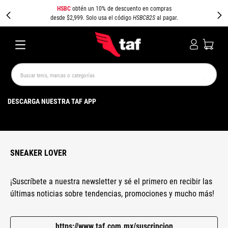
HSBC
obtén un 10% de descuento en compras
desde $2,999. Solo usa el código
HSBCB2S
al pagar.
Buscar tenis, marcas o categorías
TÉRMINOS MÁS BUSCADOS
DESCARGA NUESTRA TAF APP
NEW BALANCE
SAMBA
AIR FORCE 1
JORDAN
SPEEDCAT
JORDAN 1
SPEZIAL
PUMA SPEEDCAT
CAMPUS
AIR MAX
SNEAKER LOVER
¡Suscríbete a nuestra newsletter y sé el primero en recibir las
últimas noticias sobre tendencias, promociones y mucho más!
https://www.taf.com.mx/suscripcion