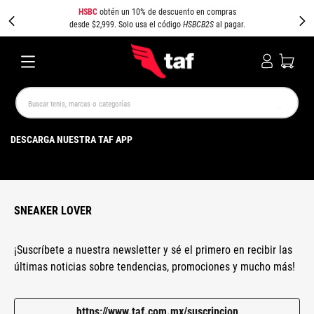
HSBC
obtén un 10% de descuento en compras
desde $2,999. Solo usa el código
HSBCB2S
al pagar.
Buscar tenis, marcas o categorías
TÉRMINOS MÁS BUSCADOS
DESCARGA NUESTRA TAF APP
NEW BALANCE
SAMBA
AIR FORCE 1
JORDAN
SPEEDCAT
SPEZIAL
JORDAN 1
PUMA SPEEDCAT
CAMPUS
AIR MAX
SNEAKER LOVER
¡Suscríbete a nuestra newsletter y sé el primero en recibir las
últimas noticias sobre tendencias, promociones y mucho más!
https://www.taf.com.mx/suscripcion