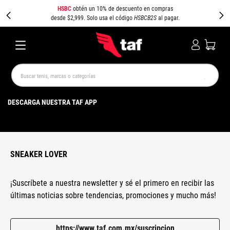
HSBC
obtén un 10% de descuento en compras
desde $2,999. Solo usa el código
HSBCB2S
al pagar.
Buscar tenis, marcas o categorías
TÉRMINOS MÁS BUSCADOS
DESCARGA NUESTRA TAF APP
NEW BALANCE
SAMBA
AIR FORCE 1
JORDAN
SPEEDCAT
SPEZIAL
JORDAN 1
PUMA SPEEDCAT
CAMPUS
AIR MAX
SNEAKER LOVER
¡Suscríbete a nuestra newsletter y sé el primero en recibir las
últimas noticias sobre tendencias, promociones y mucho más!
https://www.taf.com.mx/suscripcion