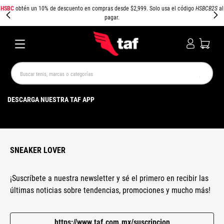
HSBC
obtén un 10% de descuento en compras desde $2,999. Solo usa el código
HSBCB2S
al
pagar.
Buscar tenis, marcas o categorías
TÉRMINOS MÁS BUSCADOS
DESCARGA NUESTRA TAF APP
NEW BALANCE
SAMBA
AIR FORCE 1
JORDAN
SPEEDCAT
SPEZIAL
JORDAN 1
AIR MAX
PUMA SPEEDCAT
CAMPUS
SNEAKER LOVER
¡Suscríbete a nuestra newsletter y sé el primero en recibir las
últimas noticias sobre tendencias, promociones y mucho más!
https://www.taf.com.mx/suscripcion