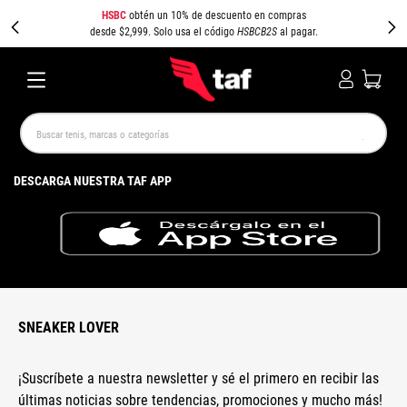
HSBC
obtén un 10% de descuento en compras
desde $2,999. Solo usa el código
HSBCB2S
al pagar.
Buscar tenis, marcas o categorías
TÉRMINOS MÁS BUSCADOS
DESCARGA NUESTRA TAF APP
NEW BALANCE
SAMBA
AIR FORCE 1
JORDAN
SPEEDCAT
JORDAN 1
SPEZIAL
AIR MAX
PUMA SPEEDCAT
CAMPUS
SNEAKER LOVER
¡Suscríbete a nuestra newsletter y sé el primero en recibir las
últimas noticias sobre tendencias, promociones y mucho más!