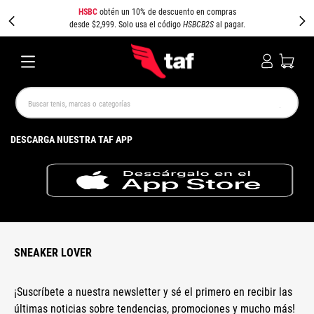
HSBC
obtén un 10% de descuento en compras
desde $2,999. Solo usa el código
HSBCB2S
al pagar.
Buscar tenis, marcas o categorías
TÉRMINOS MÁS BUSCADOS
DESCARGA NUESTRA TAF APP
NEW BALANCE
SAMBA
AIR FORCE 1
JORDAN
SPEEDCAT
SPEZIAL
JORDAN 1
PUMA SPEEDCAT
CAMPUS
AIR MAX
SNEAKER LOVER
¡Suscríbete a nuestra newsletter y sé el primero en recibir las
últimas noticias sobre tendencias, promociones y mucho más!