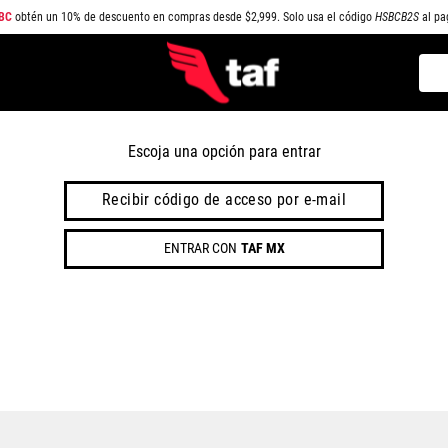
BC
obtén un 10% de descuento en compras desde $2,999. Solo usa el código
HSBCB2S
al pa
Busc
TÉRMINOS MÁS BUSCADOS
1
.
NEW BALANCE
Escoja una opción para entrar
2
.
SAMBA
Recibir código de acceso por e-mail
3
.
AIR FORCE 1
ENTRAR CON
TAF MX
4
.
JORDAN
5
.
SPEEDCAT
6
.
SPEZIAL
7
.
JORDAN 1
8
.
AIR MAX
9
.
PUMA SPEEDCAT