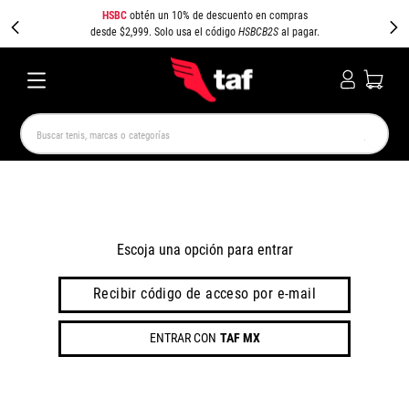
HSBC
obtén un 10% de descuento en compras
desde $2,999. Solo usa el código
HSBCB2S
al pagar.
Buscar tenis, marcas o categorías
TÉRMINOS MÁS BUSCADOS
NEW BALANCE
SAMBA
AIR FORCE 1
JORDAN
SPEEDCAT
JORDAN 1
SPEZIAL
AIR MAX
Escoja una opción para entrar
PUMA SPEEDCAT
CAMPUS
Recibir código de acceso por e-mail
ENTRAR CON
TAF MX