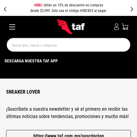
HSBC
obtén un 10% de descuento en compras
desde $2,999. Solo usa el código
HSBCB2S
al pagar.
Buscar tenis, marcas o categorías
TÉRMINOS MÁS BUSCADOS
DESCARGA NUESTRA TAF APP
NEW BALANCE
SAMBA
AIR FORCE 1
JORDAN
SPEEDCAT
JORDAN 1
SPEZIAL
AIR MAX
PUMA SPEEDCAT
CAMPUS
SNEAKER LOVER
¡Suscríbete a nuestra newsletter y sé el primero en recibir las
últimas noticias sobre tendencias, promociones y mucho más!
https://www.taf.com.mx/suscripcion