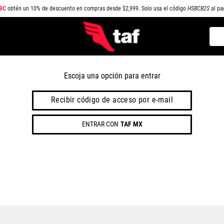
BC
obtén un 10% de descuento en compras desde $2,999. Solo usa el código
HSBCB2S
al pa
Busc
TÉRMINOS MÁS BUSCADOS
1
.
NEW BALANCE
Escoja una opción para entrar
2
.
SAMBA
Recibir código de acceso por e-mail
3
.
AIR FORCE 1
ENTRAR CON
TAF MX
4
.
JORDAN
5
.
SPEEDCAT
6
.
JORDAN 1
7
.
SPEZIAL
8
.
AIR MAX
9
.
PUMA SPEEDCAT