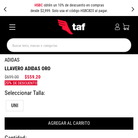
HSBC
obtén un 10% de descuento en compras
desde $2,999. Solo usa el código
HSBCB2S
al pagar.
Buscar tenis, marcas o categorías
TÉRMINOS MÁS BUSCADOS
ADIDAS
LLAVERO ADIDAS ORO
NEW BALANCE
SAMBA
AIR FORCE 1
JORDAN
$
699
.
00
$
559
.
20
SPEEDCAT
JORDAN 1
SPEZIAL
AIR MAX
PUMA SPEEDCAT
CAMPUS
UNI
AGREGAR AL CARRITO
Cantidad