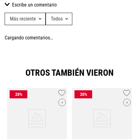
Escribe un comentario
Más reciente
Todos
Agregar comentario
Cargando comentarios…
Título
Califica el producto de 1 a 5 estrellas
OTROS TAMBIÉN VIERON
★
★
★
★
★
Tu nombre
+
+
Dirección de email
Escribe un comentario