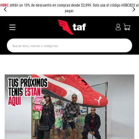
HSBC
obtén un 10% de descuento en compras desde $2,999. Solo usa el código
HSBCB2S
al
pagar.
Buscar tenis, marcas o categorías
TÉRMINOS MÁS BUSCADOS
NEW BALANCE
SAMBA
AIR FORCE 1
JORDAN
SPEEDCAT
SPEZIAL
JORDAN 1
AIR MAX
PUMA SPEEDCAT
CAMPUS