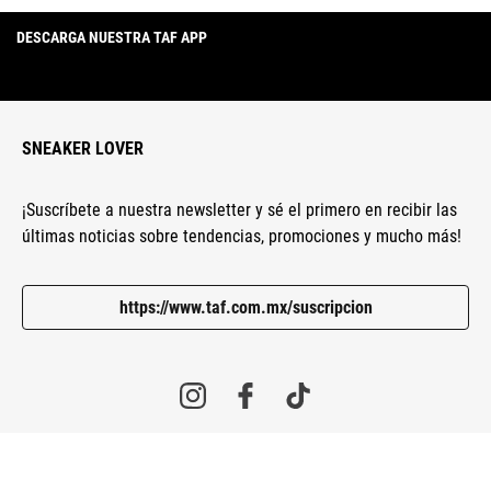
DESCARGA NUESTRA TAF APP
SNEAKER LOVER
¡Suscríbete a nuestra newsletter y sé el primero en recibir las
últimas noticias sobre tendencias, promociones y mucho más!
https://www.taf.com.mx/suscripcion
TAF MÉXICO
+