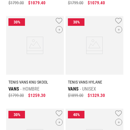
$
1799
.
00
$
1079
.
40
$
1799
.
00
$
1079
.
40
+
+
TENIS VANS KNU SKOOL
TENIS VANS HYLANE
VANS
HOMBRE
VANS
UNISEX
$
1799
.
00
$
1259
.
30
$
1899
.
00
$
1329
.
30
+
+