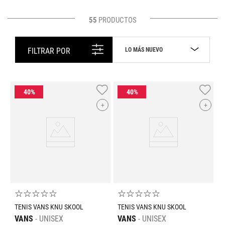
55
PRODUCTOS
LO MÁS NUEVO
FILTRAR POR
+
+
☆
☆
☆
☆
☆
☆
☆
☆
☆
☆
TENIS VANS KNU SKOOL
TENIS VANS KNU SKOOL
VANS
UNISEX
VANS
UNISEX