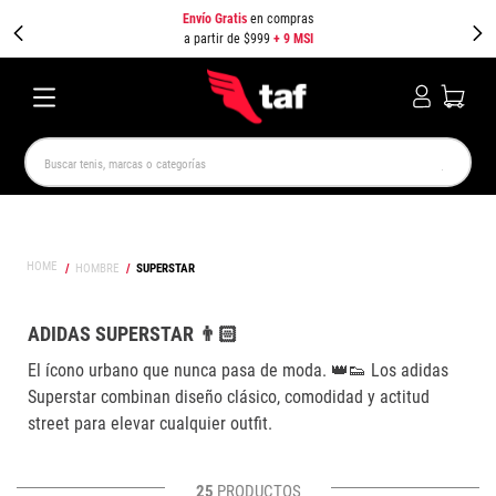
Envío Gratis
en compras
a partir de $999
+ 9 MSI
Buscar tenis, marcas o categorías
TÉRMINOS MÁS BUSCADOS
NEW BALANCE
SAMBA
AIR FORCE 1
JORDAN
HOMBRE
SUPERSTAR
SPEEDCAT
JORDAN 1
SPEZIAL
AIR MAX
PUMA SPEEDCAT
CAMPUS
ADIDAS SUPERSTAR 👨🏻
El ícono urbano que nunca pasa de moda. 👑👟 Los adidas
Superstar combinan diseño clásico, comodidad y actitud
street para elevar cualquier outfit.
25
PRODUCTOS