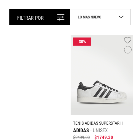
LO MÁS NUEVO
FILTRAR POR
+
TENIS ADIDAS SUPERSTAR II
ADIDAS
UNISEX
$
2499
.
00
$
1749
.
30