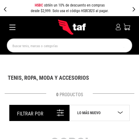
HSBC
obtén un 10% de descuento en compras
desde $2,999. Solo usa el código
HSBCB2S
al pagar.
Buscar tenis, marcas o categorías
TÉRMINOS MÁS BUSCADOS
NEW BALANCE
SAMBA
AIR FORCE 1
JORDAN
TENIS, ROPA, MODA Y ACCESORIOS
SPEEDCAT
JORDAN 1
SPEZIAL
AIR MAX
PUMA SPEEDCAT
CAMPUS
0
PRODUCTOS
LO MÁS NUEVO
FILTRAR POR