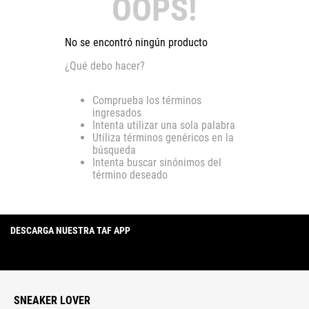
OOPS!
No se encontró ningún producto
¿Qué debo hacer?
Comprueba los términos
ingresados
Intenta utilizar una sola palabra
Utiliza términos genéricos en la
búsqueda
Intenta buscar sinónimos del
término deseado
DESCARGA NUESTRA TAF APP
SNEAKER LOVER