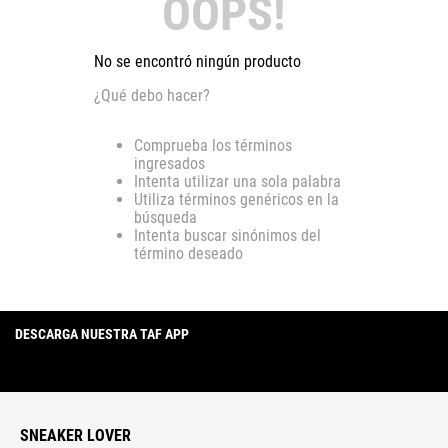
OOPS!
No se encontró ningún producto
¿Qué debo hacer?
Comprueba los términos
ingresados
Intenta utilizar una sola palabra
Utiliza términos genéricos en la
búsqueda
Intenta buscar sinónimos del
término deseado
DESCARGA NUESTRA TAF APP
SNEAKER LOVER