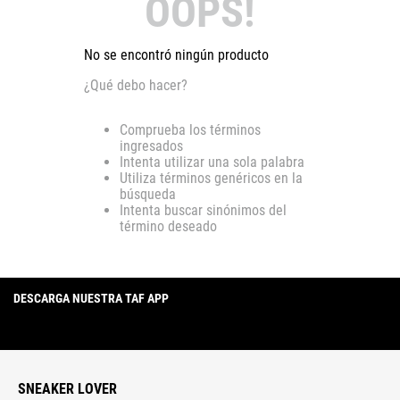
OOPS!
No se encontró ningún producto
¿Qué debo hacer?
Comprueba los términos
ingresados
Intenta utilizar una sola palabra
Utiliza términos genéricos en la
búsqueda
Intenta buscar sinónimos del
término deseado
DESCARGA NUESTRA TAF APP
SNEAKER LOVER