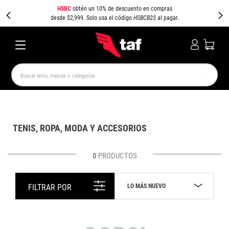
HSBC
obtén un 10% de descuento en compras
desde $2,999. Solo usa el código
HSBCB2S
al pagar.
Buscar tenis, marcas o categorías
TÉRMINOS MÁS BUSCADOS
NEW BALANCE
SAMBA
AIR FORCE 1
JORDAN
TENIS, ROPA, MODA Y ACCESORIOS
SPEEDCAT
JORDAN 1
SPEZIAL
PUMA SPEEDCAT
CAMPUS
AIR MAX
0
PRODUCTOS
LO MÁS NUEVO
FILTRAR POR