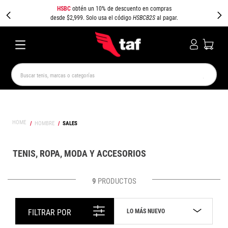
HSBC
obtén un 10% de descuento en compras
desde $2,999. Solo usa el código
HSBCB2S
al pagar.
Buscar tenis, marcas o categorías
TÉRMINOS MÁS BUSCADOS
NEW BALANCE
SAMBA
AIR FORCE 1
JORDAN
HOMBRE
SALES
SPEEDCAT
SPEZIAL
JORDAN 1
PUMA SPEEDCAT
CAMPUS
AIR MAX
TENIS, ROPA, MODA Y ACCESORIOS
9
PRODUCTOS
LO MÁS NUEVO
FILTRAR POR