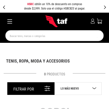
HSBC
obtén un 10% de descuento en compras
desde $2,999. Solo usa el código
HSBCB2S
al pagar.
Buscar tenis, marcas o categorías
TÉRMINOS MÁS BUSCADOS
NEW BALANCE
SAMBA
AIR FORCE 1
JORDAN
TENIS, ROPA, MODA Y ACCESORIOS
SPEEDCAT
JORDAN 1
SPEZIAL
AIR MAX
PUMA SPEEDCAT
CAMPUS
0
PRODUCTOS
LO MÁS NUEVO
FILTRAR POR