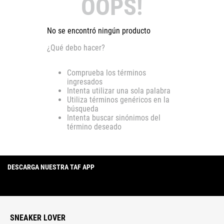
OOPS!
No se encontró ningún producto
¿Qué debo hacer?
Comprueba los términos
ingresados
Intenta utilizar una sola palabra
Utiliza términos genéricos en la
búsqueda
Intenta buscar sinónimos del
término deseado
DESCARGA NUESTRA TAF APP
SNEAKER LOVER