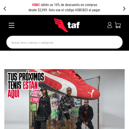
HSBC
obtén un 10% de descuento en compras
desde $2,999. Solo usa el código
HSBCB2S
al pagar.
Buscar tenis, marcas o categorías
TÉRMINOS MÁS BUSCADOS
NEW BALANCE
SAMBA
AIR FORCE 1
JORDAN
SPEEDCAT
JORDAN 1
SPEZIAL
AIR MAX
PUMA SPEEDCAT
CAMPUS