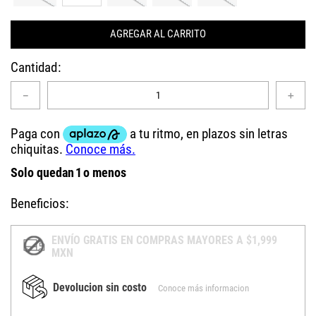
AGREGAR AL CARRITO
Cantidad
－
＋
Solo quedan
1
o menos
Beneficios:
ENVÍO GRATIS EN COMPRAS MAYORES A $1,999
MXN
Devolucion sin costo
Conoce más informacion