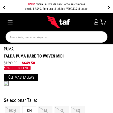
HSBC
obtén un 10% de descuento en compras
desde $2,999. Solo usa el código
HSBCB2S
al pagar.
Buscar tenis, marcas o categorías
TÉRMINOS MÁS BUSCADOS
PUMA
FALDA PUMA DARE TO WOVEN MIDI
NEW BALANCE
SAMBA
AIR FORCE 1
JORDAN
$
1299
.
00
$
649
.
50
SPEEDCAT
JORDAN 1
SPEZIAL
PUMA SPEEDCAT
CAMPUS
AIR MAX
Colores
ECH
CH
M
G
EG