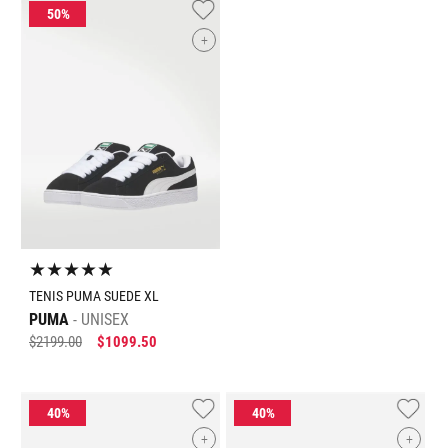
+
★
★
★
★
★
TENIS PUMA SUEDE XL
PUMA
UNISEX
$
2199
.
00
$
1099
.
50
+
+