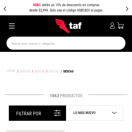
HSBC
obtén un 10% de descuento en compras
desde $2,999. Solo usa el código
HSBCB2S
al pagar.
Buscar tenis, marcas o categorías
TÉRMINOS MÁS BUSCADOS
NEW BALANCE
SAMBA
AIR FORCE 1
JORDAN
DESC30
DESC40
DESC50
DESC60
SPEEDCAT
SPEZIAL
JORDAN 1
PUMA SPEEDCAT
CAMPUS
AIR MAX
1863
PRODUCTOS
LO MÁS NUEVO
FILTRAR POR