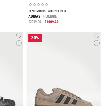
☆
☆
☆
☆
☆
TENIS ADIDAS ADIRACER LO
ADIDAS
HOMBRE
$
2299
.
00
$
1609
.
30
+
+
Tallas Calzado
28
28.5
25.5
26
26.5
27
27.5
28
28.5
30
O
AGREGAR AL CARRITO