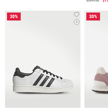
$
2499
.
00
$
1
+
25.5
26
29