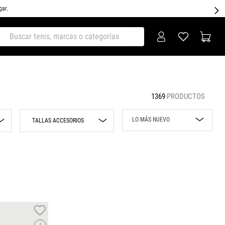
gar.
ar tenis, marcas o categorías
1369
PRODUCTOS
LO MÁS NUEVO
TALLAS ACCESORIOS
Lo más nuevo
UNI
Rebajas
CH/M
M/G
Precio mayor a
menor
Precio menor a
mayor