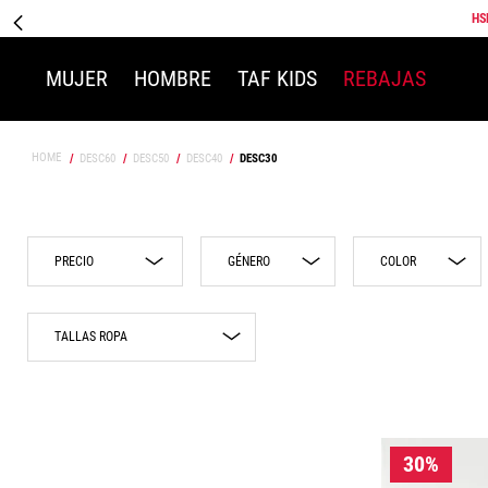
HS
MUJER
HOMBRE
TAF KIDS
REBAJAS
DESC60
DESC50
DESC40
DESC30
GÉNERO
COLOR
Amarillo
$224.00
$3073.00
Mujer
TALLAS ROPA
Azul
Hombre
Niño
Beige
ECH
Niña
Blanco
CH
Café
M