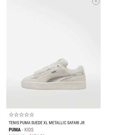
+
Tallas Calzado
25.5
26
26.5
27
27.5
28
28.5
29
30
22
AGREGAR AL CARRITO
☆
☆
☆
☆
☆
TENIS PUMA SUEDE XL METALLIC SAFARI JR
PUMA
KIDS