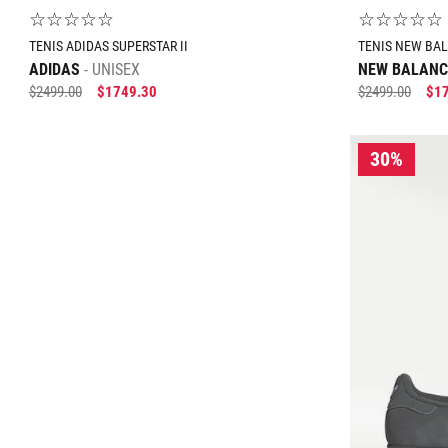
☆
☆
☆
☆
☆
☆
☆
☆
☆
☆
TENIS ADIDAS SUPERSTAR II
TENIS NEW BA
ADIDAS
UNISEX
NEW BALANC
$
2499
.
00
$
1749
.
30
$
2499
.
00
$
1
Tallas Calzado
22
22.5
23
23.5
24
24.5
25
22
22.5
25.5
27
29.5
25.5
26
AGREGAR AL CARRITO