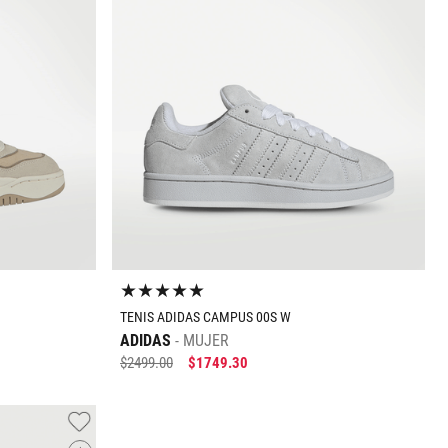
Tallas Calzado
25
25.5
25.5
26
26.5
27
27.5
28
28.5
28.5
29
29
O
AGREGAR AL CARRITO
★
★
★
★
★
TENIS ADIDAS CAMPUS 00S W
ADIDAS
MUJER
$
2499
.
00
$
1749
.
30