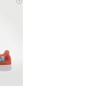
+
Tallas Calzado
22.5
23
23.5
24
24.5
25
25.5
28
29
26
22
O
AGREGAR AL CARRITO