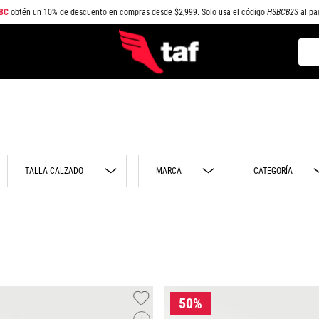
BC
obtén un 10% de descuento en compras desde $2,999. Solo usa el código
HSBCB2S
al pa
Busc
TÉRMINOS MÁS BUSCADOS
1
.
NEW BALANCE
2
.
SAMBA
3
.
AIR FORCE 1
MARCA
CATEGORÍA
4
.
JORDAN
5
.
SPEEDCAT
8
Adidas
Sneakers
6
.
SPEZIAL
9
Nike
Playeras
10
Puma
Pantalones
7
.
JORDAN 1
11
Jordan
Sudaderas
8
.
AIR MAX
12
Vans
Shorts
9
.
PUMA SPEEDCAT
13
Converse
Top