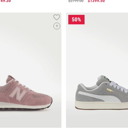
749
.
30
$
2799
.
00
$
1399
.
50
+
Tallas Calzado
Tallas Calzado
26.5
27
27.5
28
28.5
23.5
24
24.5
AGREGAR AL CARRITO
AGREGAR AL CARRIT