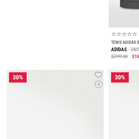
☆
☆
☆
☆
☆
TENIS ADIDAS S
ADIDAS
UNI
$
2399
.
00
$
1
+
22
23
27.5
28