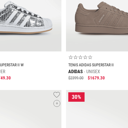
AGREGAR AL CARRITO
AGREGAR AL CARRIT
☆
☆
☆
☆
☆
UPERSTAR II W
TENIS ADIDAS SUPERSTAR II
JER
ADIDAS
UNISEX
749
.
30
$
2399
.
00
$
1679
.
30
+