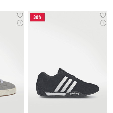
+
+
O