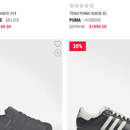
☆
☆
☆
☆
☆
LANCE 574
TENIS PUMA SUEDE XL
E
MUJER
PUMA
HOMBRE
749
.
30
$
2199
.
00
$
1099
.
50
+
Tallas Calzado
Tallas Calzado
23
23.5
24
24.5
25
25.5
26
26.5
27
27.5
26.5
29
AGREGAR AL CARRITO
AGREGAR AL CARRIT