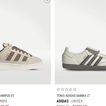
+
10
.
CAMPUS
14
NEW
Chamarras
BALANCE
15
Mochilas
Fila
16
Gorras
Reebok
16.5
Faldas
LACOSTE
Mostrar 27 más
Mostrar 13
más
Mostrar 8
más
☆
☆
☆
☆
☆
CAMPUS ST
TENIS ADIDAS SAMBA LT
MBRE
ADIDAS
UNISEX