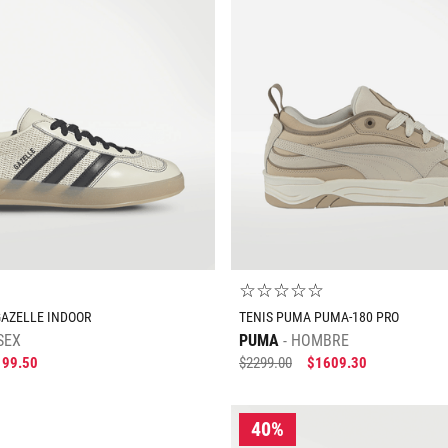
Tallas Calzado
Tallas Calzado
24
24.5
25
25.5
26
22
23
23.5
24
24.5
26
26.5
27
27.5
28
AGREGAR AL CARRITO
AGREGAR AL CARRIT
☆
☆
☆
☆
☆
GAZELLE INDOOR
TENIS PUMA PUMA-180 PRO
SEX
PUMA
HOMBRE
199
.
50
$
2299
.
00
$
1609
.
30