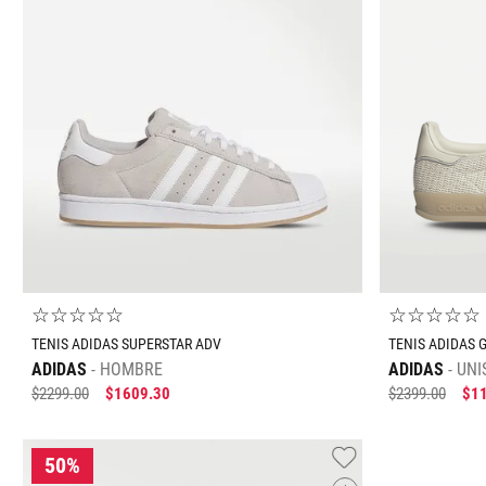
Tallas Calzado
22.5
23
23.5
24
24.5
25
25.5
22.5
23
26
22
22
AGREGAR AL CARRITO
☆
☆
☆
☆
☆
☆
☆
☆
☆
☆
TENIS ADIDAS SUPERSTAR ADV
TENIS ADIDAS 
ADIDAS
HOMBRE
ADIDAS
UNI
$
2299
.
00
$
1609
.
30
$
2399
.
00
$
1