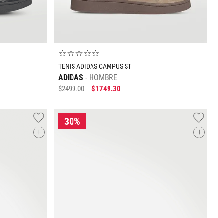
☆
☆
☆
☆
☆
TENIS ADIDAS CAMPUS ST
ADIDAS
HOMBRE
$
2499
.
00
$
1749
.
30
+
+
Tallas Calzado
24.5
25
30
28.5
28
27.5
27
26.5
26
28
29.5
25.5