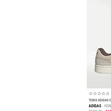
Gris
G
EG
Morado
EEG
Multicolor
28
Naranja
30
Negro
32
28/32
Mostrar 3
más
Mostrar 9 más
☆
☆
☆
☆
☆
TENIS ADIDAS 
ADIDAS
HO