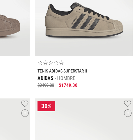
O
AGREGAR AL CARRITO
☆
☆
☆
☆
☆
TENIS ADIDAS SUPERSTAR II
ADIDAS
HOMBRE
$
2499
.
00
$
1749
.
30
+
+