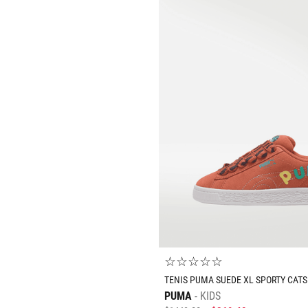
Tallas Calzado
Tallas Calzado
25.5
26
26.5
27
27.5
AGREGAR AL CARRITO
AGREGAR AL CARRIT
☆
☆
☆
☆
☆
TENIS PUMA SUEDE XL SPORTY CATS
PUMA
KIDS