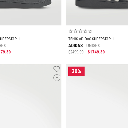
☆
☆
☆
☆
☆
UPERSTAR II
TENIS ADIDAS SUPERSTAR II
SEX
ADIDAS
UNISEX
679
.
30
$
2499
.
00
$
1749
.
30
+
Tallas Calzado
Tallas Calzado
23.5
24
24.5
25
25.5
22
22.5
23
23.5
24
28.5
29
25.5
26
26.5
27
27.5