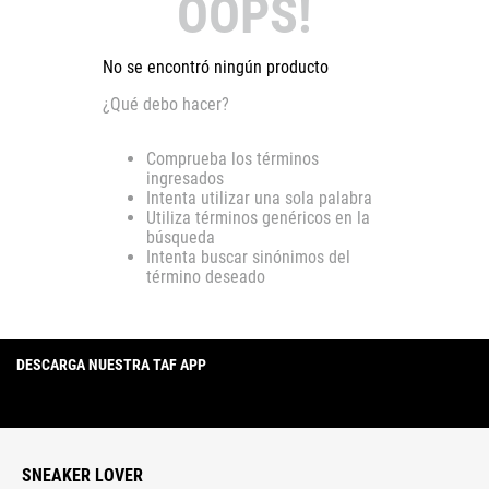
OOPS!
No se encontró ningún producto
¿Qué debo hacer?
Comprueba los términos
ingresados
Intenta utilizar una sola palabra
Utiliza términos genéricos en la
búsqueda
Intenta buscar sinónimos del
término deseado
DESCARGA NUESTRA TAF APP
SNEAKER LOVER