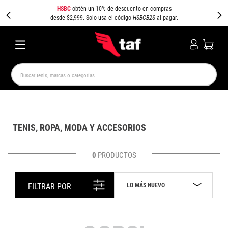
HSBC
obtén un 10% de descuento en compras
desde $2,999. Solo usa el código
HSBCB2S
al pagar.
Buscar tenis, marcas o categorías
TÉRMINOS MÁS BUSCADOS
NEW BALANCE
SAMBA
AIR FORCE 1
JORDAN
TENIS, ROPA, MODA Y ACCESORIOS
SPEEDCAT
JORDAN 1
SPEZIAL
AIR MAX
PUMA SPEEDCAT
CAMPUS
0
PRODUCTOS
LO MÁS NUEVO
FILTRAR POR