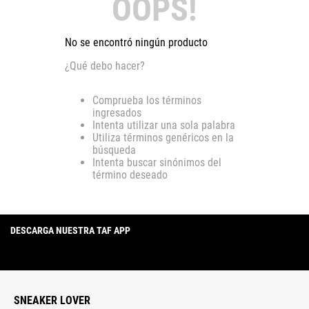
OOPS!
No se encontró ningún producto
¿Qué debo hacer?
Comprueba los términos
ingresados
Intenta utilizar una sola palabra
Utiliza términos genéricos en la
búsqueda
Intenta buscar sinónimos del
término deseado
DESCARGA NUESTRA TAF APP
SNEAKER LOVER