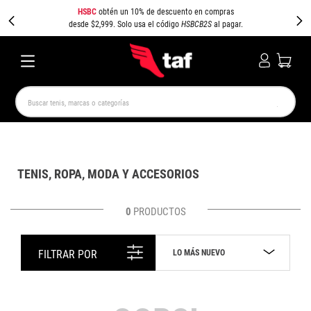
HSBC
obtén un 10% de descuento en compras
desde $2,999. Solo usa el código
HSBCB2S
al pagar.
Buscar tenis, marcas o categorías
TÉRMINOS MÁS BUSCADOS
NEW BALANCE
SAMBA
AIR FORCE 1
JORDAN
TENIS, ROPA, MODA Y ACCESORIOS
SPEEDCAT
SPEZIAL
JORDAN 1
AIR MAX
PUMA SPEEDCAT
CAMPUS
0
PRODUCTOS
LO MÁS NUEVO
FILTRAR POR