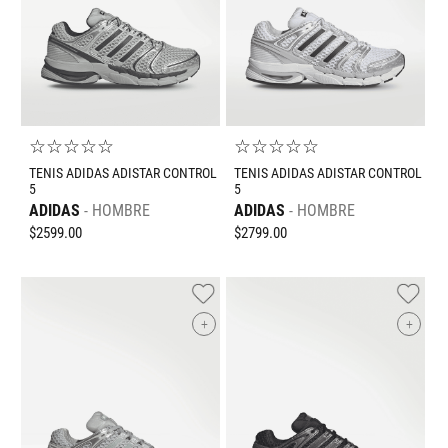
☆
☆
☆
☆
☆
☆
☆
☆
☆
☆
TENIS ADIDAS ADISTAR CONTROL
TENIS ADIDAS ADISTAR CONTROL
5
5
ADIDAS
HOMBRE
ADIDAS
HOMBRE
$
2599
.
00
$
2799
.
00
+
+