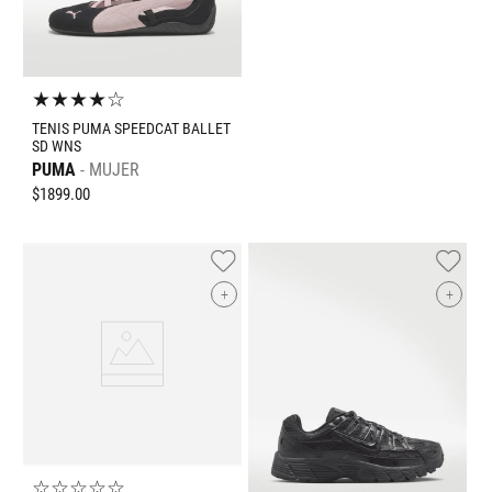
★
★
★
★
☆
TENIS PUMA SPEEDCAT BALLET
SD WNS
PUMA
MUJER
$
1899
.
00
+
+
☆
☆
☆
☆
☆