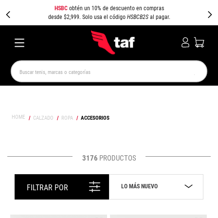
HSBC
obtén un 10% de descuento en compras
desde $2,999. Solo usa el código
HSBCB2S
al pagar.
Buscar tenis, marcas o categorías
TÉRMINOS MÁS BUSCADOS
NEW BALANCE
SAMBA
AIR FORCE 1
JORDAN
CALZADO
ROPA
ACCESORIOS
SPEEDCAT
SPEZIAL
JORDAN 1
PUMA SPEEDCAT
CAMPUS
AIR MAX
3176
PRODUCTOS
LO MÁS NUEVO
FILTRAR POR