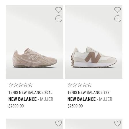
+
+
☆
☆
☆
☆
☆
☆
☆
☆
☆
☆
TENIS NEW BALANCE 204L
TENIS NEW BALANCE 327
NEW BALANCE
MUJER
NEW BALANCE
MUJER
$
2899
.
00
$
2699
.
00