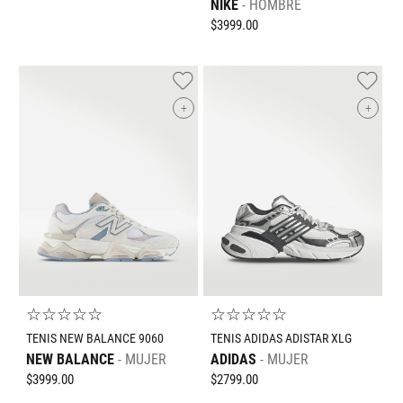
NIKE
HOMBRE
$
3999
.
00
+
+
☆
☆
☆
☆
☆
☆
☆
☆
☆
☆
TENIS NEW BALANCE 9060
TENIS ADIDAS ADISTAR XLG
NEW BALANCE
MUJER
ADIDAS
MUJER
$
3999
.
00
$
2799
.
00