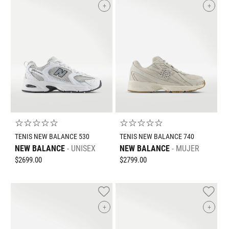
+
+
☆
☆
☆
☆
☆
☆
☆
☆
☆
☆
TENIS NEW BALANCE 530
TENIS NEW BALANCE 740
NEW BALANCE
UNISEX
NEW BALANCE
MUJER
$
2699
.
00
$
2799
.
00
+
+